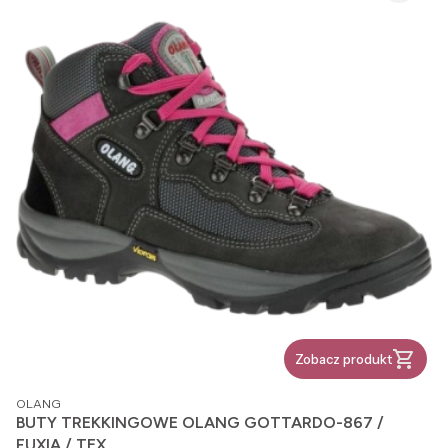
Zobacz produkt
PRODUCENT
OLANG
BUTY TREKKINGOWE OLANG GOTTARDO-867 /
FUXIA / TEX