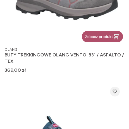
Zobacz produkt
PRODUCENT
OLANG
BUTY TREKKINGOWE OLANG VENTO-831 / ASFALTO /
TEX
Cena
369,00 zł