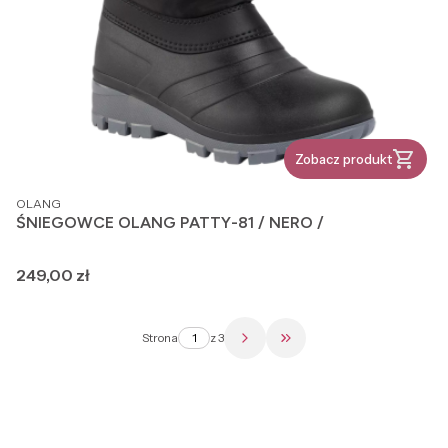
Zobacz produkt
PRODUCENT
OLANG
ŚNIEGOWCE OLANG PATTY-81 / NERO /
Cena
249,00 zł
Strona
z 3
Przejdź do ostatniej str