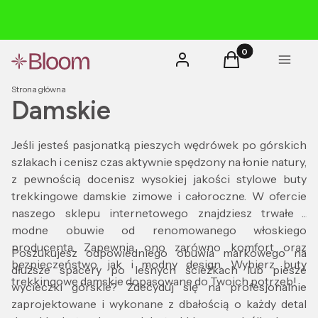
Produkty w koszyk
Zaloguj się
Koszyk
Menu
Strona główna
Damskie
Jeśli jesteś pasjonatką pieszych wędrówek po górskich
szlakach i cenisz czas aktywnie spędzony na łonie natury,
z pewnością docenisz wysokiej jakości stylowe buty
trekkingowe damskie zimowe i całoroczne. W ofercie
naszego sklepu internetowego znajdziesz trwałe i
modne obuwie od renomowanego włoskiego
producenta. Zapewnia ono zarówno komfort oraz
Poszukujesz odpowiedniego obuwia markowego na
bezpieczeństwo, jak i modny design. Wybierz buty
dłuższe spacery po leśnych ścieżkach lub piesze
trekkingowe damskie dopasowane do Twoich potrzeb!
wycieczki górskie? Zdecyduj się na profesjonalnie
zaprojektowane i wykonane z dbałością o każdy detal