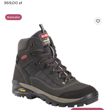
Cena
369,00 zł
Bestseller