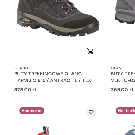
PRODUCENT
PRODUCENT
OLANG
OLANG
BUTY TREKKINGOWE OLANG
BUTY TR
TARVISIO 816 / ANTRACITE / TEX
VENTO-831
Cena
Cena
379,00 zł
369,00 zł
Bestseller
Bestsell