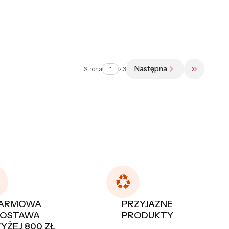
Następna
Strona
z 3
Przejdź do
ARMOWA
PRZYJAZNE
OSTAWA
PRODUKTY
ŻEJ 800 ZŁ