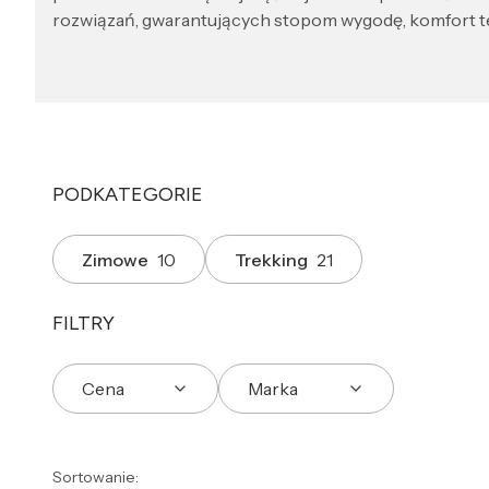
rozwiązań, gwarantujących stopom wygodę, komfort te
PODKATEGORIE
Zimowe
10
Trekking
21
FILTRY
Cena
Marka
Koniec filtrów
Lista produktów
Sortowanie: