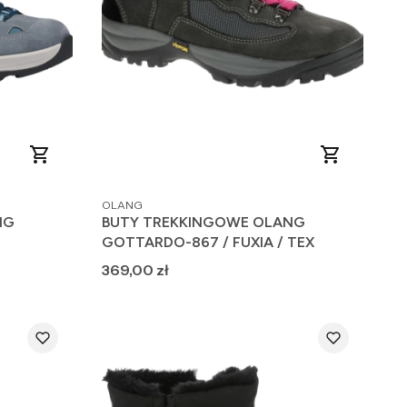
PRODUCENT
OLANG
NG
BUTY TREKKINGOWE OLANG
GOTTARDO-867 / FUXIA / TEX
Cena
369,00 zł