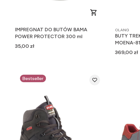
PRODUCENT
IMPREGNAT DO BUTÓW BAMA
OLANG
BUTY TR
POWER PROTECTOR 300 ml
MOENA-81
Cena
35,00 zł
Cena
369,00 zł
Bestseller