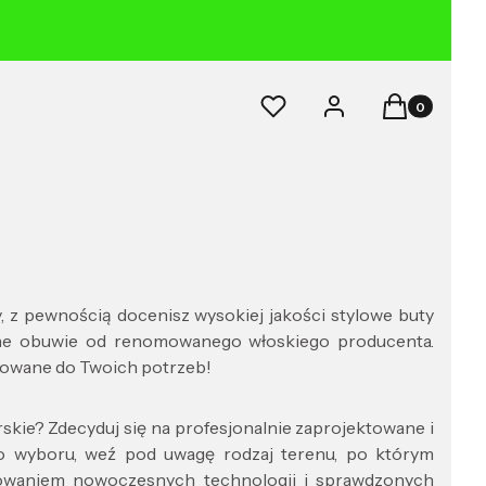
Produkty w k
Ulubione
Zaloguj się
Koszyk
, z pewnością docenisz wysokiej jakości stylowe buty
odne obuwie od renomowanego włoskiego producenta.
sowane do Twoich potrzeb!
kie? Zdecyduj się na profesjonalnie zaprojektowane i
go wyboru, weź pod uwagę rodzaj terenu, po którym
osowaniem nowoczesnych technologii i sprawdzonych