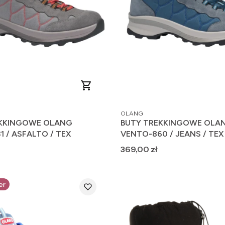
PRODUCENT
OLANG
EKKINGOWE OLANG
BUTY TREKKINGOWE OLA
 / ASFALTO / TEX
VENTO-860 / JEANS / TEX
Cena
369,00 zł
er