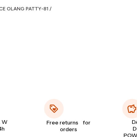
E OLANG PATTY-81 /
 W
D
Free returns for
4h
D
orders
POWY