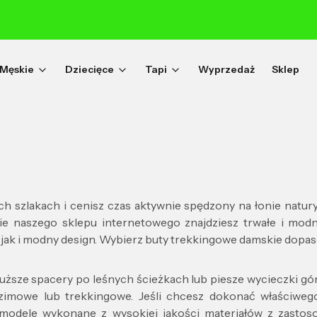
Męskie
Dziecięce
Tapi
Wyprzedaż
Sklep
ch szlakach i cenisz czas aktywnie spędzony na łonie natury
ie naszego sklepu internetowego znajdziesz trwałe i m
jak i modny design. Wybierz buty trekkingowe damskie dopa
ze spacery po leśnych ścieżkach lub piesze wycieczki górs
zimowe lub trekkingowe. Jeśli chcesz dokonać właściwe
a modele wykonane z wysokiej jakości materiałów z zast