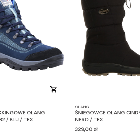
PRODUCENT
OLANG
EKKINGOWE OLANG
ŚNIEGOWCE OLANG CINDY 
82 / BLU / TEX
NERO / TEX
Cena
329,00 zł