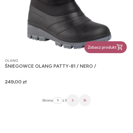
Zobacz produkt
PRODUCENT
OLANG
ŚNIEGOWCE OLANG PATTY-81 / NERO /
Cena
249,00 zł
Strona
z 3
Przejdź do ostatniej str