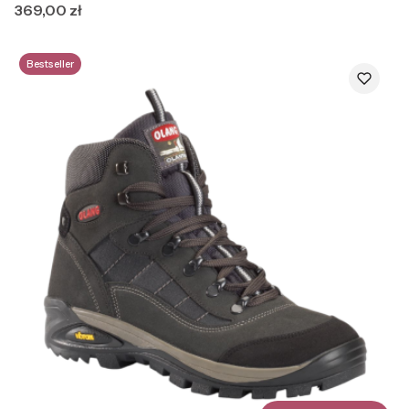
Cena
369,00 zł
Bestseller