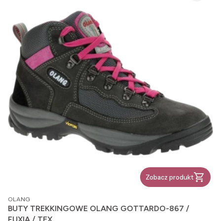
Zobacz produkt
PRODUCENT
OLANG
BUTY TREKKINGOWE OLANG GOTTARDO-867 /
FUXIA / TEX