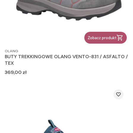
Zobacz produkt
PRODUCENT
OLANG
BUTY TREKKINGOWE OLANG VENTO-831 / ASFALTO /
TEX
Cena
369,00 zł