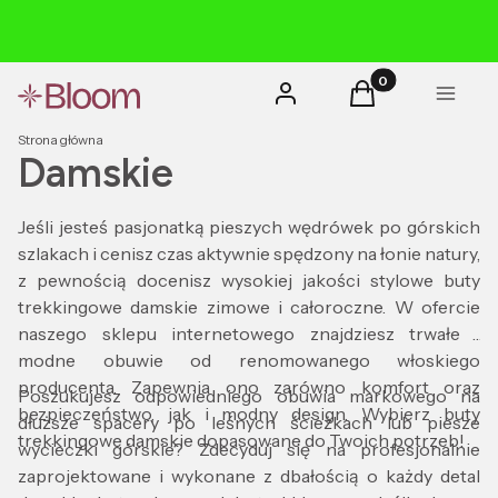
Produkty w koszyk
Zaloguj się
Koszyk
Menu
Strona główna
Damskie
Jeśli jesteś pasjonatką pieszych wędrówek po górskich
szlakach i cenisz czas aktywnie spędzony na łonie natury,
z pewnością docenisz wysokiej jakości stylowe buty
trekkingowe damskie zimowe i całoroczne. W ofercie
naszego sklepu internetowego znajdziesz trwałe i
modne obuwie od renomowanego włoskiego
producenta. Zapewnia ono zarówno komfort oraz
Poszukujesz odpowiedniego obuwia markowego na
bezpieczeństwo, jak i modny design. Wybierz buty
dłuższe spacery po leśnych ścieżkach lub piesze
trekkingowe damskie dopasowane do Twoich potrzeb!
wycieczki górskie? Zdecyduj się na profesjonalnie
zaprojektowane i wykonane z dbałością o każdy detal