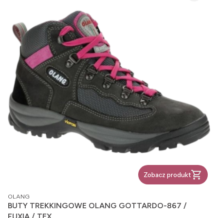
Zobacz produkt
PRODUCENT
OLANG
BUTY TREKKINGOWE OLANG GOTTARDO-867 /
FUXIA / TEX