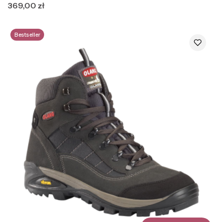
Cena
369,00 zł
Bestseller