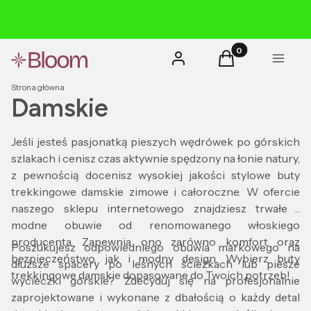
Produkty w koszyk
Zaloguj się
Koszyk
Menu
Strona główna
Damskie
Jeśli jesteś pasjonatką pieszych wędrówek po górskich
szlakach i cenisz czas aktywnie spędzony na łonie natury,
z pewnością docenisz wysokiej jakości stylowe buty
trekkingowe damskie zimowe i całoroczne. W ofercie
naszego sklepu internetowego znajdziesz trwałe i
modne obuwie od renomowanego włoskiego
producenta. Zapewnia ono zarówno komfort oraz
Poszukujesz odpowiedniego obuwia markowego na
bezpieczeństwo, jak i modny design. Wybierz buty
dłuższe spacery po leśnych ścieżkach lub piesze
trekkingowe damskie dopasowane do Twoich potrzeb!
wycieczki górskie? Zdecyduj się na profesjonalnie
zaprojektowane i wykonane z dbałością o każdy detal