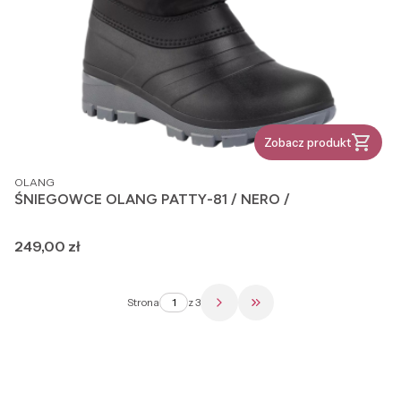
Zobacz produkt
PRODUCENT
OLANG
ŚNIEGOWCE OLANG PATTY-81 / NERO /
Cena
249,00 zł
Strona
z 3
Przejdź do ostatniej str