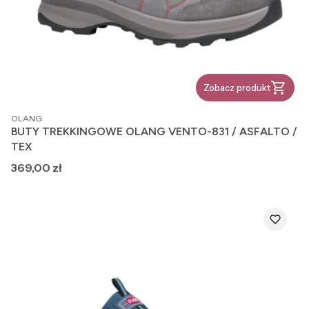
Zobacz produkt
PRODUCENT
OLANG
BUTY TREKKINGOWE OLANG VENTO-831 / ASFALTO /
TEX
Cena
369,00 zł