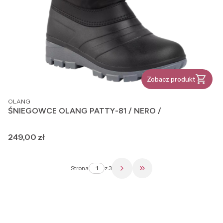
Zobacz produkt
PRODUCENT
OLANG
ŚNIEGOWCE OLANG PATTY-81 / NERO /
Cena
249,00 zł
Strona
z 3
Przejdź do ostatniej str