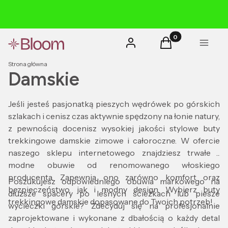
Produkty w koszyk
Zaloguj się
Koszyk
Menu
Strona główna
Damskie
Jeśli jesteś pasjonatką pieszych wędrówek po górskich
szlakach i cenisz czas aktywnie spędzony na łonie natury,
z pewnością docenisz wysokiej jakości stylowe buty
trekkingowe damskie zimowe i całoroczne. W ofercie
naszego sklepu internetowego znajdziesz trwałe i
modne obuwie od renomowanego włoskiego
producenta. Zapewnia ono zarówno komfort oraz
Poszukujesz odpowiedniego obuwia markowego na
bezpieczeństwo, jak i modny design. Wybierz buty
dłuższe spacery po leśnych ścieżkach lub piesze
trekkingowe damskie dopasowane do Twoich potrzeb!
wycieczki górskie? Zdecyduj się na profesjonalnie
zaprojektowane i wykonane z dbałością o każdy detal