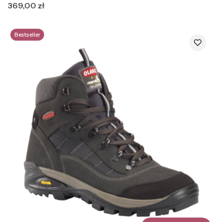
Cena
369,00 zł
Bestseller