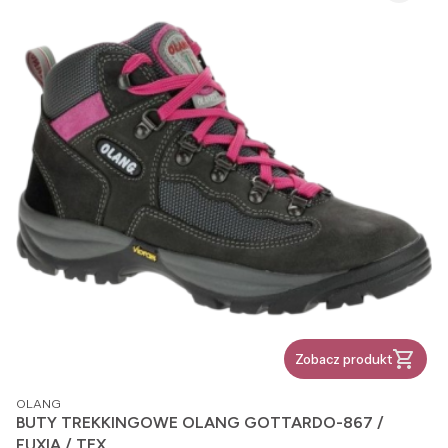
Zobacz produkt
PRODUCENT
OLANG
BUTY TREKKINGOWE OLANG GOTTARDO-867 /
FUXIA / TEX