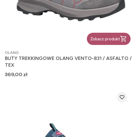
Zobacz produkt
PRODUCENT
OLANG
BUTY TREKKINGOWE OLANG VENTO-831 / ASFALTO /
TEX
Cena
369,00 zł