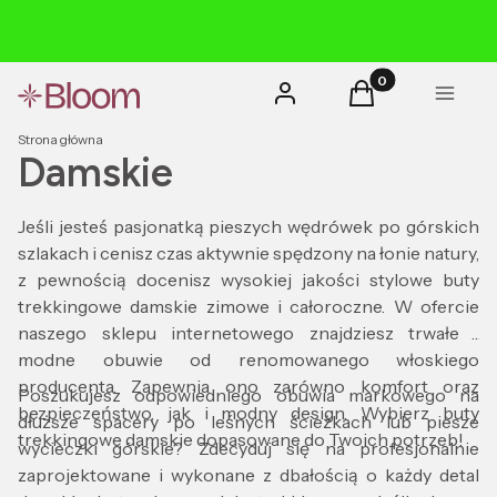
Produkty w koszyk
Zaloguj się
Koszyk
Menu
Strona główna
Damskie
Jeśli jesteś pasjonatką pieszych wędrówek po górskich
szlakach i cenisz czas aktywnie spędzony na łonie natury,
z pewnością docenisz wysokiej jakości stylowe buty
trekkingowe damskie zimowe i całoroczne. W ofercie
naszego sklepu internetowego znajdziesz trwałe i
modne obuwie od renomowanego włoskiego
producenta. Zapewnia ono zarówno komfort oraz
Poszukujesz odpowiedniego obuwia markowego na
bezpieczeństwo, jak i modny design. Wybierz buty
dłuższe spacery po leśnych ścieżkach lub piesze
trekkingowe damskie dopasowane do Twoich potrzeb!
wycieczki górskie? Zdecyduj się na profesjonalnie
zaprojektowane i wykonane z dbałością o każdy detal