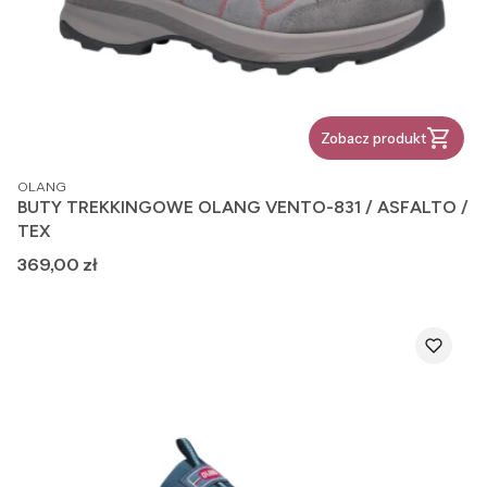
Zobacz produkt
PRODUCENT
OLANG
BUTY TREKKINGOWE OLANG VENTO-831 / ASFALTO /
TEX
Cena
369,00 zł