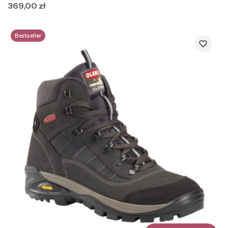
Cena
369,00 zł
Bestseller