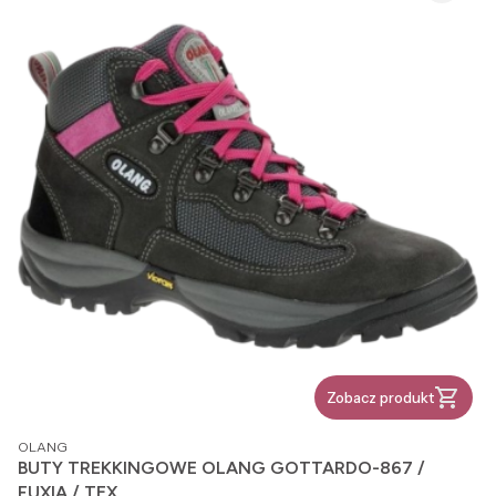
Zobacz produkt
PRODUCENT
OLANG
BUTY TREKKINGOWE OLANG GOTTARDO-867 /
FUXIA / TEX