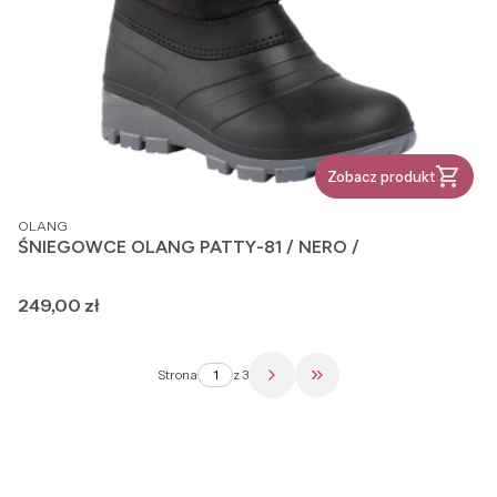
Zobacz produkt
PRODUCENT
OLANG
ŚNIEGOWCE OLANG PATTY-81 / NERO /
Cena
249,00 zł
Strona
z 3
Przejdź do ostatniej str