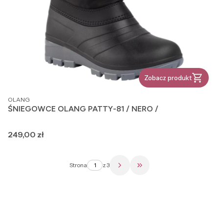
Zobacz produkt
PRODUCENT
OLANG
ŚNIEGOWCE OLANG PATTY-81 / NERO /
Cena
249,00 zł
Strona
z 3
Przejdź do ostatniej str