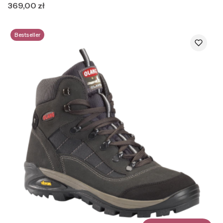
Cena
369,00 zł
Bestseller