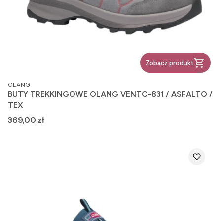
Zobacz produkt
PRODUCENT
OLANG
BUTY TREKKINGOWE OLANG VENTO-831 / ASFALTO /
TEX
Cena
369,00 zł