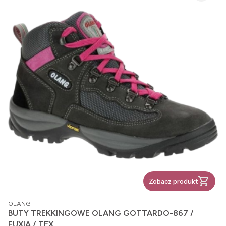
Zobacz produkt
PRODUCENT
OLANG
BUTY TREKKINGOWE OLANG GOTTARDO-867 /
FUXIA / TEX