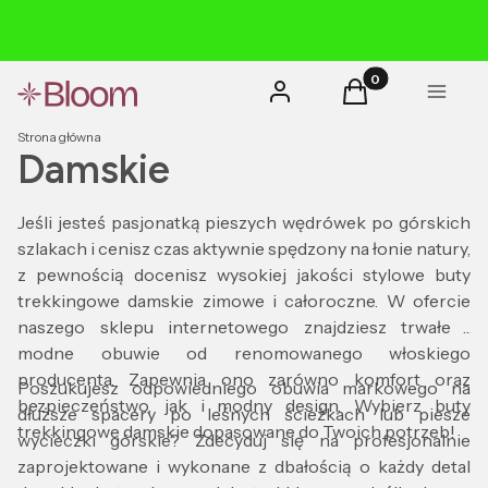
Produkty w koszyk
Zaloguj się
Koszyk
Menu
Strona główna
Damskie
Jeśli jesteś pasjonatką pieszych wędrówek po górskich
szlakach i cenisz czas aktywnie spędzony na łonie natury,
z pewnością docenisz wysokiej jakości stylowe buty
trekkingowe damskie zimowe i całoroczne. W ofercie
naszego sklepu internetowego znajdziesz trwałe i
modne obuwie od renomowanego włoskiego
producenta. Zapewnia ono zarówno komfort oraz
Poszukujesz odpowiedniego obuwia markowego na
bezpieczeństwo, jak i modny design. Wybierz buty
dłuższe spacery po leśnych ścieżkach lub piesze
trekkingowe damskie dopasowane do Twoich potrzeb!
wycieczki górskie? Zdecyduj się na profesjonalnie
zaprojektowane i wykonane z dbałością o każdy detal