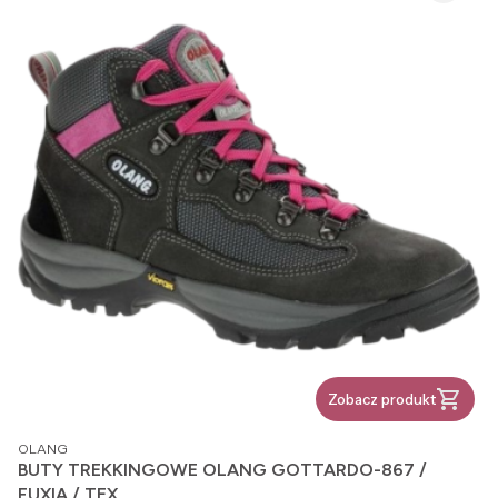
Zobacz produkt
PRODUCENT
OLANG
BUTY TREKKINGOWE OLANG GOTTARDO-867 /
FUXIA / TEX