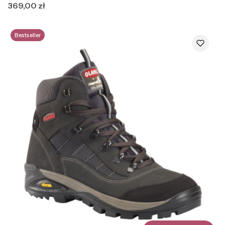
Cena
369,00 zł
Bestseller