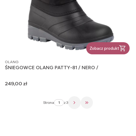
Zobacz produkt
PRODUCENT
OLANG
ŚNIEGOWCE OLANG PATTY-81 / NERO /
Cena
249,00 zł
Strona
z 3
Przejdź do ostatniej str