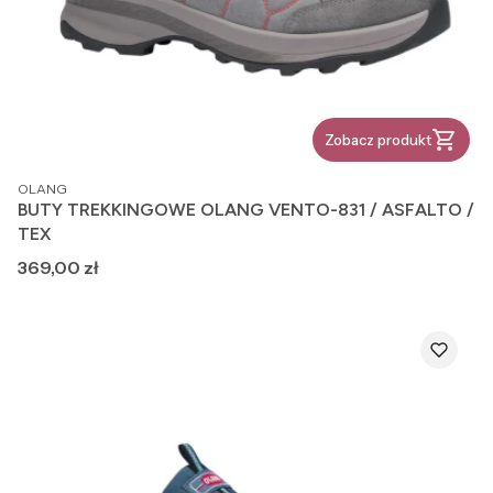
Zobacz produkt
PRODUCENT
OLANG
BUTY TREKKINGOWE OLANG VENTO-831 / ASFALTO /
TEX
Cena
369,00 zł