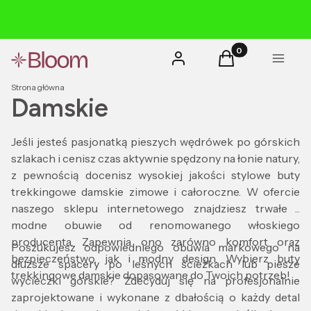
Produkty w koszyk
Zaloguj się
Koszyk
Menu
Strona główna
Damskie
Jeśli jesteś pasjonatką pieszych wędrówek po górskich
szlakach i cenisz czas aktywnie spędzony na łonie natury,
z pewnością docenisz wysokiej jakości stylowe buty
trekkingowe damskie zimowe i całoroczne. W ofercie
naszego sklepu internetowego znajdziesz trwałe i
modne obuwie od renomowanego włoskiego
producenta. Zapewnia ono zarówno komfort oraz
Poszukujesz odpowiedniego obuwia markowego na
bezpieczeństwo, jak i modny design. Wybierz buty
dłuższe spacery po leśnych ścieżkach lub piesze
trekkingowe damskie dopasowane do Twoich potrzeb!
wycieczki górskie? Zdecyduj się na profesjonalnie
zaprojektowane i wykonane z dbałością o każdy detal