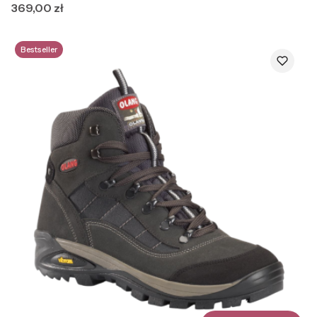
Cena
369,00 zł
Bestseller