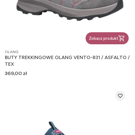
Zobacz produkt
PRODUCENT
OLANG
BUTY TREKKINGOWE OLANG VENTO-831 / ASFALTO /
TEX
Cena
369,00 zł