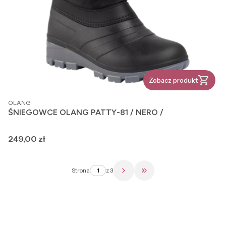
Zobacz produkt
PRODUCENT
OLANG
ŚNIEGOWCE OLANG PATTY-81 / NERO /
Cena
249,00 zł
Strona
z 3
Przejdź do ostatniej str