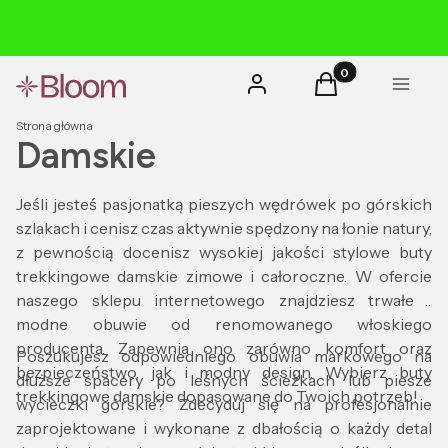
Produkty w koszyk
Zaloguj się
Koszyk
Menu
Strona główna
Damskie
Jeśli jesteś pasjonatką pieszych wędrówek po górskich
szlakach i cenisz czas aktywnie spędzony na łonie natury,
z pewnością docenisz wysokiej jakości stylowe buty
trekkingowe damskie zimowe i całoroczne. W ofercie
naszego sklepu internetowego znajdziesz trwałe i
modne obuwie od renomowanego włoskiego
producenta. Zapewnia ono zarówno komfort oraz
Poszukujesz odpowiedniego obuwia markowego na
bezpieczeństwo, jak i modny design. Wybierz buty
dłuższe spacery po leśnych ścieżkach lub piesze
trekkingowe damskie dopasowane do Twoich potrzeb!
wycieczki górskie? Zdecyduj się na profesjonalnie
zaprojektowane i wykonane z dbałością o każdy detal