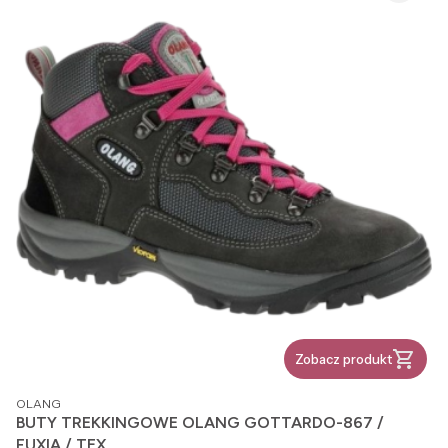
Zobacz produkt
PRODUCENT
OLANG
BUTY TREKKINGOWE OLANG GOTTARDO-867 /
FUXIA / TEX