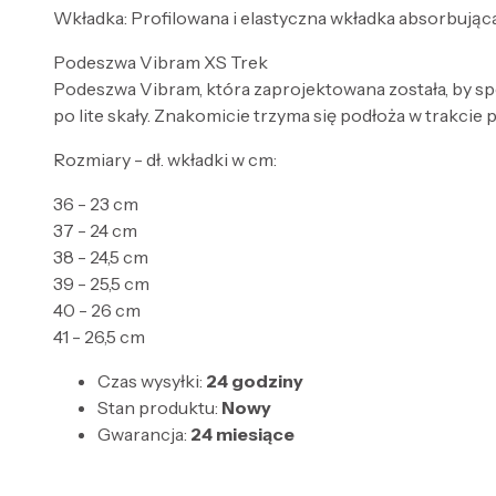
Wkładka: Profilowana i elastyczna wkładka absorbująca
Podeszwa Vibram XS Trek
Podeszwa Vibram, która zaprojektowana została, by sp
po lite skały. Znakomicie trzyma się podłoża w trakci
Rozmiary - dł. wkładki w cm:
36 - 23 cm
37 - 24 cm
38 - 24,5 cm
39 - 25,5 cm
40 - 26 cm
41 - 26,5 cm
Czas wysyłki:
24 godziny
Stan produktu:
Nowy
Gwarancja:
24 miesiące