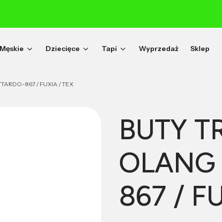
Męskie
Dziecięce
Tapi
Wyprzedaż
Sklep
RDO-867 / FUXIA / TEX
BUTY T
OLANG
867 / F