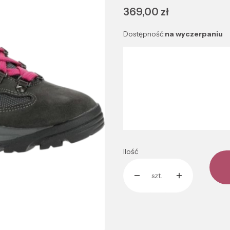
Cena
369,00 zł
Dostępność:
na wyczerpaniu
Wybierz wariant produktu:
Poszczególne warianty mogą róż
*
Rozmiar
Wybierz
Ilość
szt.