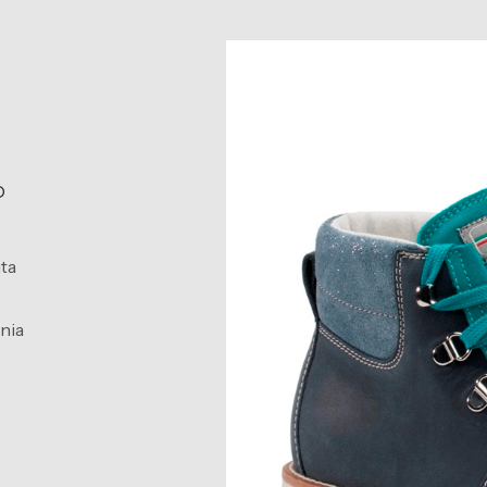
O
ta
nia