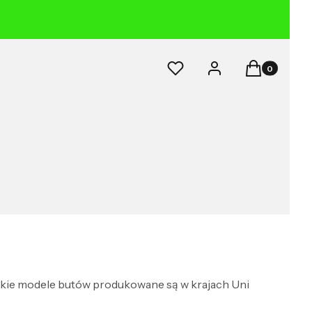
Produkty w k
Ulubione
Zaloguj się
Koszyk
tkie modele butów produkowane są w krajach Uni