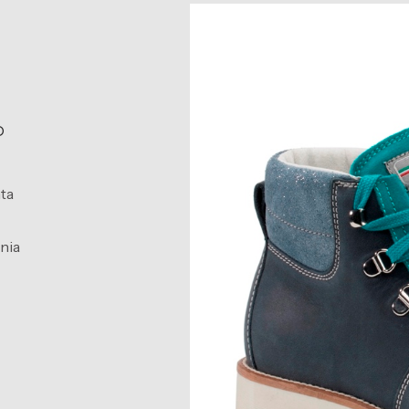
O
ta
nia